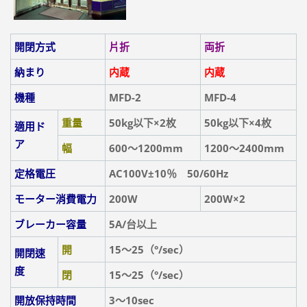
開閉方式
片折
両折
納まり
内蔵
内蔵
機種
MFD-2
MFD-4
重量
50kg以下×2枚
50kg以下×4枚
適用ド
ア
幅
600～1200mm
1200～2400mm
定格電圧
AC100V±10％ 50/60Hz
モーター消費電力
200W
200W×2
ブレーカー容量
5A/台以上
開
15～25（°/sec）
開閉速
度
閉
15～25（°/sec）
開放保持時間
3～10sec