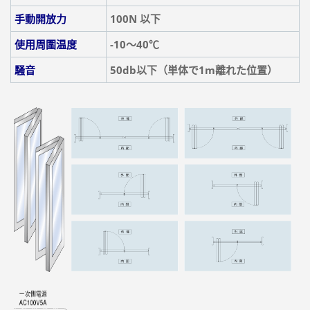
手動開放力
100N 以下
使用周圍温度
-10～40℃
騒音
50db以下（単体で1m離れた位置）